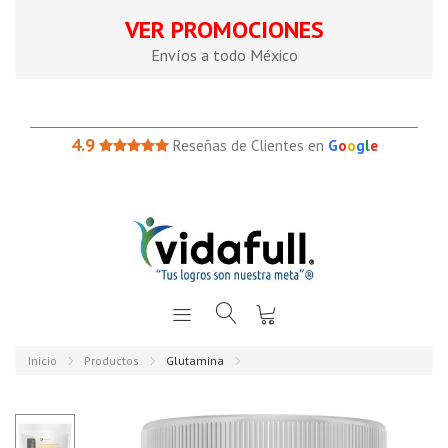
VER PROMOCIONES
Envíos a todo México
4.9
Reseñas de Clientes en
G
o
o
g
l
e
Inicio
Productos
Glutamina