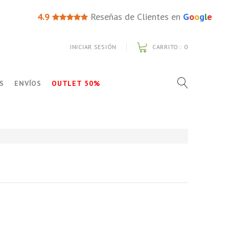
4.9
Reseñas de Clientes en
G
o
o
g
l
e
INICIAR SESIÓN
CARRITO::
0
S
ENVÍOS
OUTLET 50%