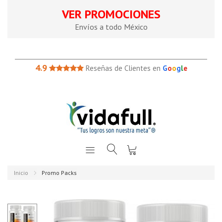
VER PROMOCIONES
Envíos a todo México
4.9
Reseñas de Clientes en
G
o
o
g
l
e
Inicio
Promo Packs