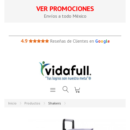
VER PROMOCIONES
Envíos a todo México
4.9
Reseñas de Clientes en
G
o
o
g
l
e
Inicio
Productos
Shakers