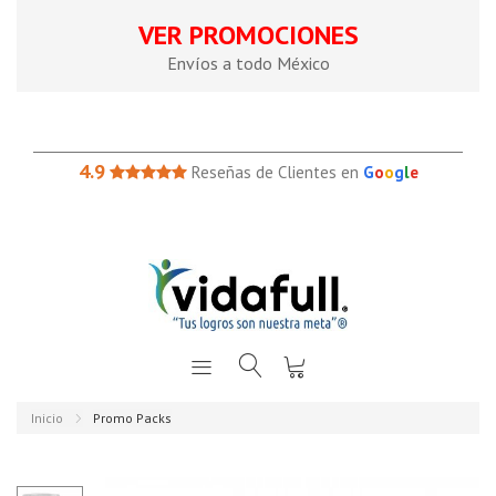
VER PROMOCIONES
Envíos a todo México
4.9
Reseñas de Clientes en
G
o
o
g
l
e
Inicio
Promo Packs