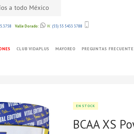
íos a todo México
85.3758
Valle Dorado:
W.
(55) 55 5433 3788
ONES
CLUB VIDAPLUS
MAYOREO
PREGUNTAS FRECUENTE
EN STOCK
BCAA XS Po