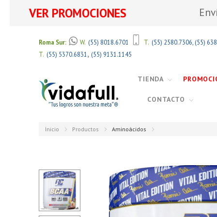
VER PROMOCIONES
Env
Roma Sur:
W.
(55) 8018.6701
T.
(55) 2580.7306
,
(55) 63
,
T.
(55) 5370.6831
(55) 9131.1145
TIENDA
PROMOCI
CONTACTO
Inicio
Productos
Aminoácidos