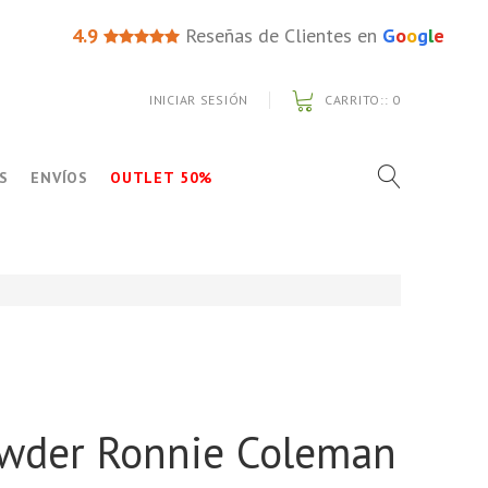
4.9
Reseñas de Clientes en
G
o
o
g
l
e
INICIAR SESIÓN
CARRITO::
0
S
ENVÍOS
OUTLET 50%
wder Ronnie Coleman