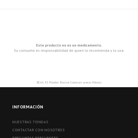
Este producto no es un medicamento.
Su consumo es responsabilidad de quien lo recomienda y lo usa.
BCAA XS Powder Ronnie Coleman precio México
INFORMACIÓN
NUESTRAS TIENDAS
CONTACTAR CON NOSOTROS
PREGUNTAS FRECUENTES