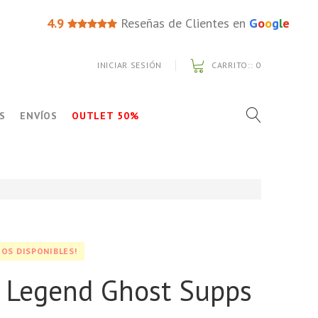
4.9
Reseñas de Clientes en
G
o
o
g
l
e
INICIAR SESIÓN
CARRITO::
0
S
ENVÍOS
OUTLET 50%
OS DISPONIBLES!
o Legend Ghost Supps