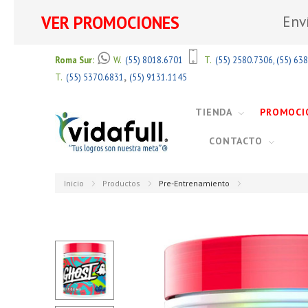
VER PROMOCIONES
Env
Roma Sur:
W.
(55) 8018.6701
T.
(55) 2580.7306
,
(55) 63
,
T.
(55) 5370.6831
(55) 9131.1145
TIENDA
PROMOCI
CONTACTO
Inicio
Productos
Pre-Entrenamiento