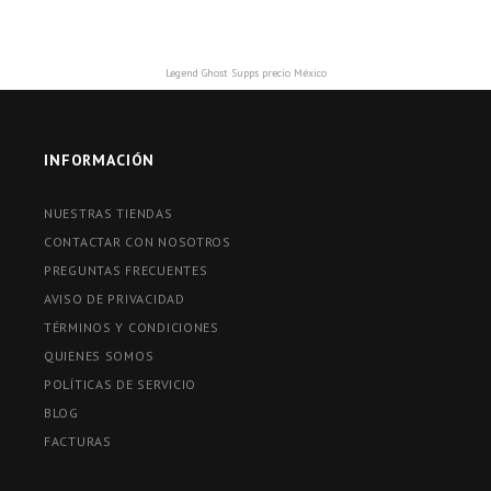
Legend Ghost Supps precio México
INFORMACIÓN
NUESTRAS TIENDAS
CONTACTAR CON NOSOTROS
PREGUNTAS FRECUENTES
AVISO DE PRIVACIDAD
TÉRMINOS Y CONDICIONES
QUIENES SOMOS
POLÍTICAS DE SERVICIO
BLOG
FACTURAS