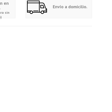
ón en
Envío a domicilio.
.
ra sin
)