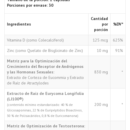
Porciones por envase:
30
Cantidad
Ingredientes
por
%DV*
porción
Vitamina D (como Colecalciferol)
125 mcg
625%
Zinc (como Quelato de Bisglicinato de Zinc)
10 mg
91%
Matriz para la Optimización del
Crecimiento del Receptor de Andrógenos
y las Hormonas Sexuales:
830 mg
*
Extracto de Corteza de Eucommia y Extracto
de Raíz de Atractylodes
Extracto de Raíz de Eurycoma Longifolia
(LJ100®)
200 mg
*
(contenido mínimo estandarizado: 40 % de
Glicosaponinas, 22 % de Euripéptidos Bioactivos,
30 % de Polisacáridos, 0,8 % de Euricomanona)
Matriz de Optimización de Testosterona: