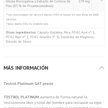
Glicina Bororgánica y Extracto de Corteza de
170 mg
*
Pino (85 % de Proantocianidinas).
** Los porcentajes de valores diarios (VD) se basan en una dieta de 2000
calorías.
* Valor diario (VD) no establecido.
Otros ingredientes:
Cápsula (Gelatina, Mica, FD&C Azul n° 1,
FD&C Rojo n° 3, FD&C Amarillo n° 5), Estearato de Magnesio,
Dióxido de Silicio.
MÁS INFORMACIÓN
Testrol Platinum GAT precio
TESTROL PLATINUM
aumenta de forma natural la
testosterona libre y total del hombre para restaurar su vigor