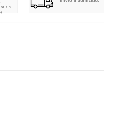
Envío a domicilio.
.
ra sin
)