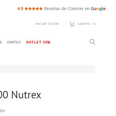
4.9
Reseñas de Clientes en
G
o
o
g
l
e
INICIAR SESIÓN
CARRITO::
0
S
ENVÍOS
OUTLET 50%
00 Nutrex
ado