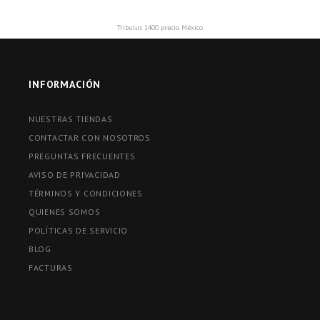
Tribulus 1400 precio México
INFORMACIÓN
NUESTRAS TIENDAS
CONTACTAR CON NOSOTROS
PREGUNTAS FRECUENTES
AVISO DE PRIVACIDAD
TÉRMINOS Y CONDICIONES
QUIENES SOMOS
POLÍTICAS DE SERVICIO
BLOG
FACTURAS