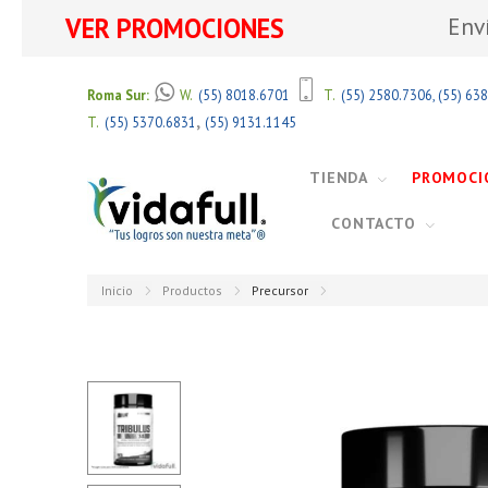
VER PROMOCIONES
Env
Roma Sur:
W.
(55) 8018.6701
T.
(55) 2580.7306
,
(55) 63
,
T.
(55) 5370.6831
(55) 9131.1145
TIENDA
PROMOCI
CONTACTO
Inicio
Productos
Precursor