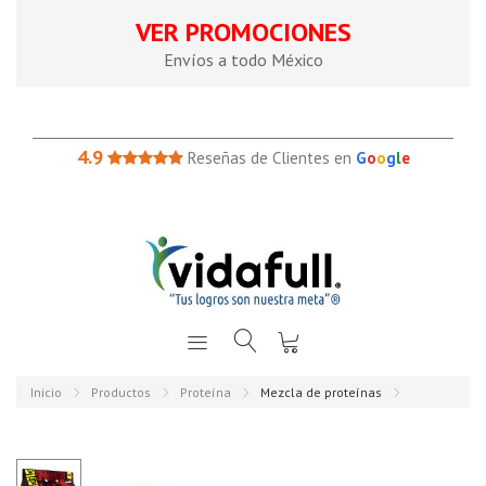
VER PROMOCIONES
Envíos a todo México
4.9
Reseñas de Clientes en
G
o
o
g
l
e
Inicio
Productos
Proteína
Mezcla de proteínas