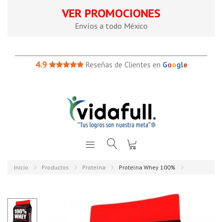
VER PROMOCIONES
Envíos a todo México
4.9
Reseñas de Clientes en
G
o
o
g
l
e
Inicio
Productos
Proteína
Proteína Whey 100%