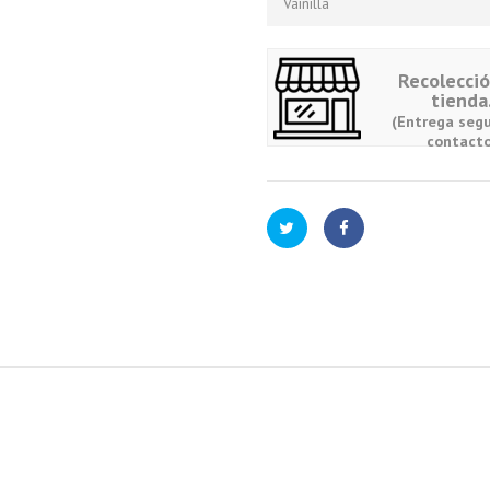
Vainilla
Recolecci
tienda
(Entrega segu
contacto