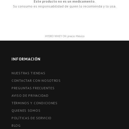
Este producto no es un medicamento.
Su consumo es responsabilidad de quien lo recomienda y lo usa.
HYDRO WHEY ON precio México
INFORMACIÓN
NUESTRAS TIENDAS
CONTACTAR CON NOSOTROS
PREGUNTAS FRECUENTES
AVISO DE PRIVACIDAD
TÉRMINOS Y CONDICIONES
QUIENES SOMOS
POLÍTICAS DE SERVICIO
BLOG