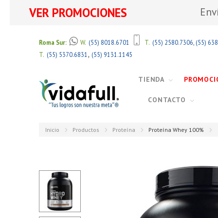
VER PROMOCIONES
Env
Roma Sur:
W.
(55) 8018.6701
T.
(55) 2580.7306
,
(55) 63
,
T.
(55) 5370.6831
(55) 9131.1145
TIENDA
PROMOCI
CONTACTO
Inicio
Productos
Proteína
Proteína Whey 100%