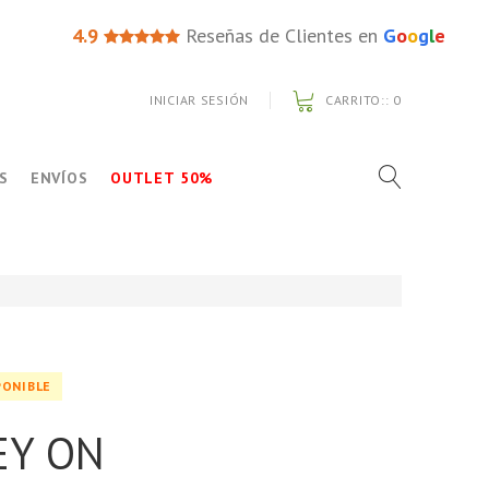
4.9
Reseñas de Clientes en
G
o
o
g
l
e
INICIAR SESIÓN
CARRITO::
0
S
ENVÍOS
OUTLET 50%
PONIBLE
EY ON