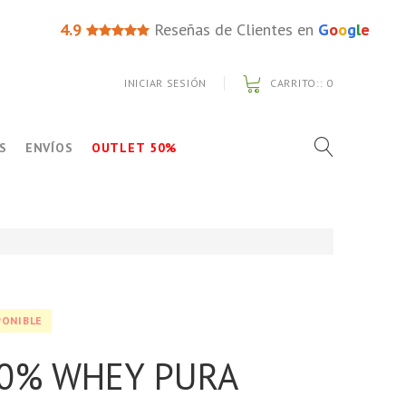
4.9
Reseñas de Clientes en
G
o
o
g
l
e
INICIAR SESIÓN
CARRITO::
0
S
ENVÍOS
OUTLET 50%
PONIBLE
00% WHEY PURA