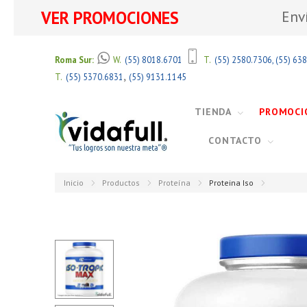
VER PROMOCIONES
Env
Roma Sur:
W.
(55) 8018.6701
T.
(55) 2580.7306
,
(55) 63
,
T.
(55) 5370.6831
(55) 9131.1145
TIENDA
PROMOCI
CONTACTO
Inicio
Productos
Proteína
Proteina Iso