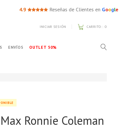
4.9
Reseñas de Clientes en
G
o
o
g
l
e
INICIAR SESIÓN
CARRITO::
0
S
ENVÍOS
OUTLET 50%
PONIBLE
 Max Ronnie Coleman