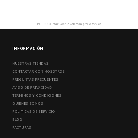
ISO-TROPIC Max Ronnie Coleman precio México
INFORMACIÓN
NUESTRAS TIENDAS
CONTACTAR CON NOSOTROS
PREGUNTAS FRECUENTES
AVISO DE PRIVACIDAD
TÉRMINOS Y CONDICIONES
QUIENES SOMOS
POLÍTICAS DE SERVICIO
BLOG
FACTURAS