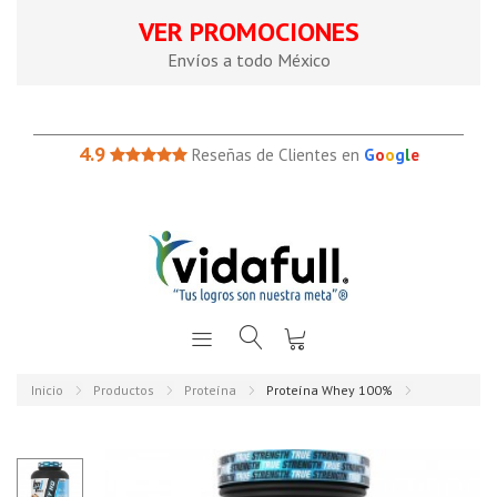
VER PROMOCIONES
Envíos a todo México
4.9
Reseñas de Clientes en
G
o
o
g
l
e
Inicio
Productos
Proteína
Proteína Whey 100%