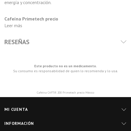
energía y concentración.
Cafeína Primetech precio
Leer más
RESEÑAS
Este producto no es un medicamento.
Su consumo es responsabilidad de quien lo recomienda y lo usa.
Cafeína CAFTIR 200 Primetech precio México
MI CUENTA
INFORMACIÓN