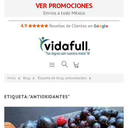
VER PROMOCIONES
Envíos a todo México
4.9
Reseñas de Clientes en
G
o
o
g
l
e
Inicio
Blog
Etiqueta de blog: antioxidantes
ETIQUETA:"ANTIOXIDANTES"