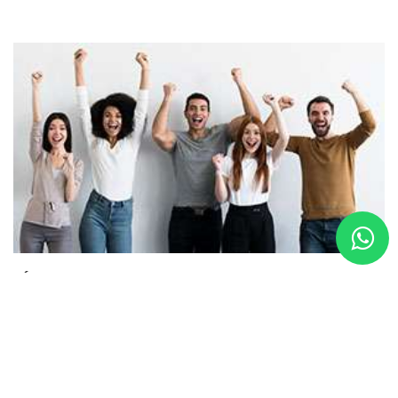
CÓMO MANTENERTE SALUDABLE EN TUS 30
1792
Vistas
0
Me gusta
Hoy te contamos algunos cambios que se presentan a partir de los
30 y qué hacer para mantener tu cuerpo saludable.
Leer más