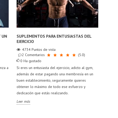
MARKETING VS.
LA VERDAD SOBRE
CALIDAD
LA CREATINA Y LA
CAÍDA DEL
57
vistas
Y UN
SUPLEMENTOS PARA ENTUSIASTAS DEL
CABELLO
0
Me gusta
EJERCICIO
70
vistas
La verdad oculta
4734
Puntos de vista
0
Me gusta
2
Comentarios
(
5.0
)
detrás de algunos
¿El consumo de
0
Ha gustado
suplementos.
creatina está ligado a
enza a
Si eres un entusiasta del ejercicio, adicto al gym,
Leer más
la caída del cabello?
además de estar pagando una membresía en un
¡Descúbre la verdad
buen establecimiento, seguramente quieres
en este artículo!
obtener lo máximo de todo ese esfuerzo y
dedicación que estás realizando.
Leer más
Leer más