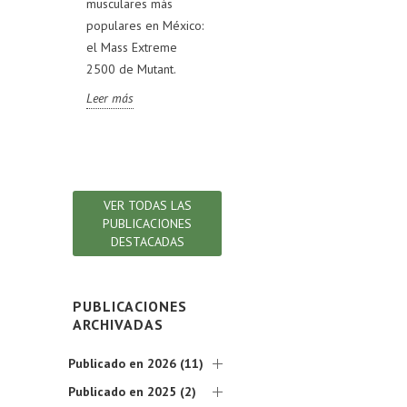
musculares más
mercado y cómo
Rev
VL TEST,
populares en México:
pueden ayudarte a
fórm
RIGINAL,
el Mass Extreme
alcanzar tus metas
com
OLD y
2500 de Mutant.
deportivas.
ingr
AK.
rev
Leer más
Leer más
s la
det
ión!
que
Lee
VER TODAS LAS
PUBLICACIONES
DESTACADAS
PUBLICACIONES
ARCHIVADAS
Publicado en 2026 (11)
Publicado en 2025 (2)