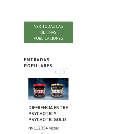
en t
Lee
VER TODAS LAS
ÚLTIMAS
PUBLICACIONES
ENTRADAS
POPULARES
NA O
DIFERENCIA ENTRE
¿CÓMO ELEGIR EL
DIF
NO
PSYCHOTIC Y
MEJOR COLÁGENO
TE
ZADO?
PSYCHOTIC GOLD
HIDROLIZADO?
ORI
TE
istas
112954
vistas
111052
vistas