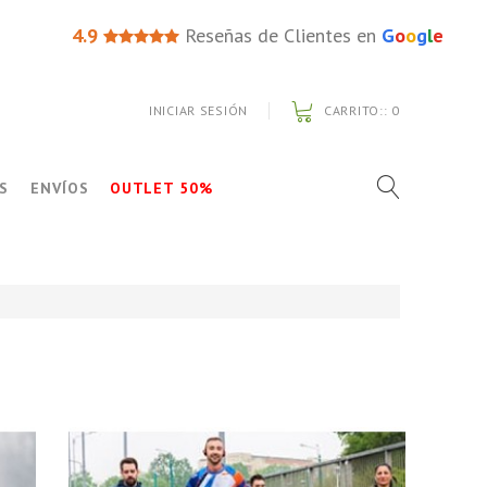
4.9
Reseñas de Clientes en
G
o
o
g
l
e
INICIAR SESIÓN
CARRITO::
0
S
ENVÍOS
OUTLET 50%