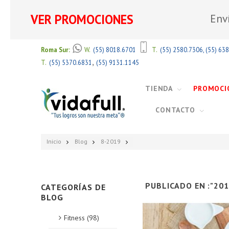
VER PROMOCIONES
Env
Roma Sur:
W.
(55) 8018.6701
T.
(55) 2580.7306
,
(55) 63
,
T.
(55) 5370.6831
(55) 9131.1145
TIENDA
PROMOCI
CONTACTO
Inicio
Blog
8-2019
PUBLICADO EN :"201
CATEGORÍAS DE
BLOG
Fitness (98)