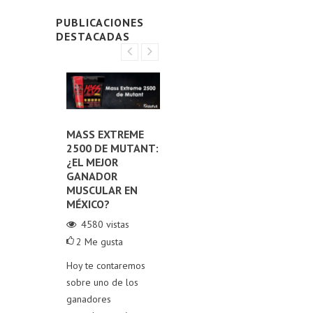
PUBLICACIONES
DESTACADAS
E LOS
MASS EXTREME
LOS MEJORES PRE-
DE
2500 DE MUTANT:
ENTRENOS EN
TI
NTOS
¿EL MEJOR
MÉXICO:
ES
MENTAR
GANADOR
¡POTENCIA TU
PR
MUSCULAR EN
RENDIMIENTO EN
SU
ERONA
MÉXICO?
EL GYM!
A
4580
vistas
30912
vistas
4
2
Me gusta
1
0
Me gusta
Exp
stas
Hoy te contaremos
Hoy, exploramos los
pro
Me gusta
sobre uno de los
pre-entrenos más
lec
4 de
ganadores
destacados del
gan
e nuestros