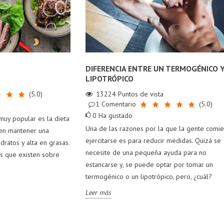
SUPLEMENTOS
4 GADGETS PARA
ENTRENA CON
E DEBES
TU VIDA FITNESS
PROGRAMACIÓN
MAR DESPUÉS
193
vistas
284
vistas
DIFERENCIA ENTRE UN TERMOGÉNICO 
LOS 40
0
Me gusta
0
Me gusta
LIPOTRÓPICO
292
vistas
Descubre 4 gadgets
El error en el
(
5.0
)
13224
Puntos de vista
Me gusta
1
Comentario
(
5.0
)
imprescindibles para
gimnasio que
a mantenerte
0
Ha gustado
tu vida fitness
destruirá tus
muy popular es la dieta
o de 20 o 30
Una de las razones por la que la gente comi
articulaciones antes
e en mantener una
Leer más
, es importante
ejercitarse es para reducir medidas. Quizá se
de los 35 años
dratos y alta en grasas.
 consideres la
necesite de una pequeña ayuda para no
s que existen sobre
Leer más
bilidad de
estancarse y, se puede optar por tomar un
orporar algunos
termogénico o un lipotrópico, pero, ¿cuál?
lementos a tu
Leer más
a. Aquí te traemos
 ocho suplementos
 no pueden faltar