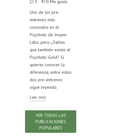
Me gusta
5
0
Me gusta
100
4
0
Me gusta
trata de
Uno de los pre-
Test
ntre
entrenos más
En el mercado existen
Test
gelatina
conocidos es el
diversos productos
un 
legar a una
Psychotic de Insane
de colágeno
alim
obre cuál
Labz, pero ¿Sabías
hidrolizado, si quieres
nutr
encia entre
que también existe el
conocer cómo
para
Psychotic Gold? Si
distinguir uno de
pro
quieres conocer la
calidad, sigue
test
diferencia, entre estos
leyendo.
sabe
dos pre-entrenos
Leer más
indi
sigue leyendo.
ley
Leer más
Lee
VER TODAS LAS
PUBLICACIONES
POPULARES