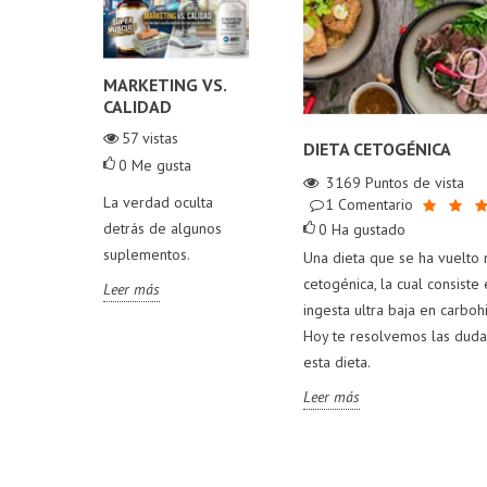
 CON
MARKETING VS.
LA VERDAD SOBRE
8 
ACIÓN
CALIDAD
LA CREATINA Y LA
QU
CAÍDA DEL
TO
as
57
vistas
DIETA CETOGÉNICA
CABELLO
DE 
ta
0
Me gusta
70
vistas
3169
Puntos de vista
 el
La verdad oculta
1
Comentario
0
Me gusta
0
ue
detrás de algunos
0
Ha gustado
¿El consumo de
Par
s
suplementos.
Una dieta que se ha vuelto 
creatina está ligado a
com
nes antes
cetogénica, la cual consist
Leer más
la caída del cabello?
años
años
ingesta ultra baja en carbohi
¡Descúbre la verdad
que
Hoy te resolvemos las duda
en este artículo!
posi
esta dieta.
inc
Leer más
Leer más
sup
diet
los
que