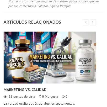
Nos da gusto saber que disfruta de nuestras publicaciones, gracias
por sus comentarios. Saludos. Equipo Vidafull
ARTÍCULOS RELACIONADOS
MARKETING VS. CALIDAD
L
C
52
puntos de vista
0
Me gusta
0
La verdad oculta detrás de algunos suplementos.