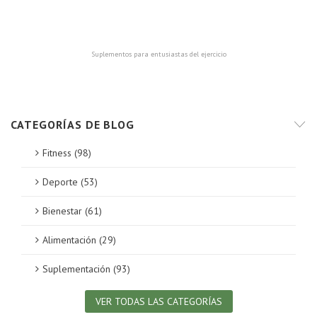
¿E
¡D
Suplementos para entusiastas del ejercicio
CATEGORÍAS DE BLOG
Fitness (98)
Deporte (53)
Bienestar (61)
Alimentación (29)
Suplementación (93)
VER TODAS LAS CATEGORÍAS