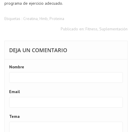
programa de ejercicio adecuado.
Etiquetas :
Creatina
,
Hmb
,
Proteina
Publicado en:
Fitness
,
Suplementación
DEJA UN COMENTARIO
Nombre
Email
Tema