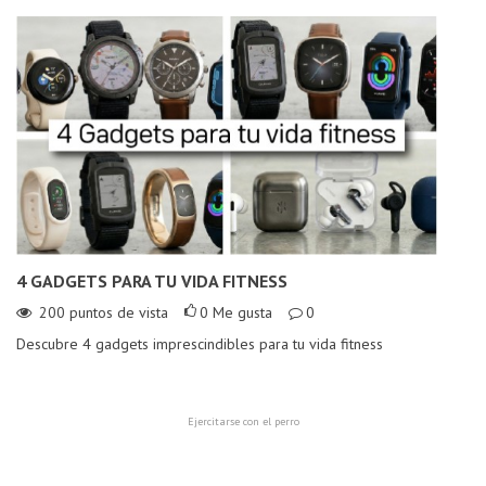
4 GADGETS PARA TU VIDA FITNESS
E
200
puntos de vista
0
Me gusta
0
Descubre 4 gadgets imprescindibles para tu vida fitness
El
lo
Ejercitarse con el perro