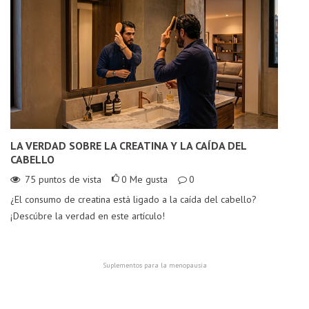
LA VERDAD SOBRE LA CREATINA Y LA CAÍDA DEL
8
CABELLO
4
75
puntos de vista
0
Me gusta
0
¿El consumo de creatina está ligado a la caída del cabello?
Pa
¡Descúbre la verdad en este artículo!
co
a..
Suplementos para la menopausia