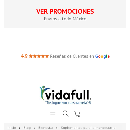
VER PROMOCIONES
Envíos a todo México
4.9
Reseñas de Clientes en
G
o
o
g
l
e
Inicio
Blog
Bienestar
Suplementos para la menopausia