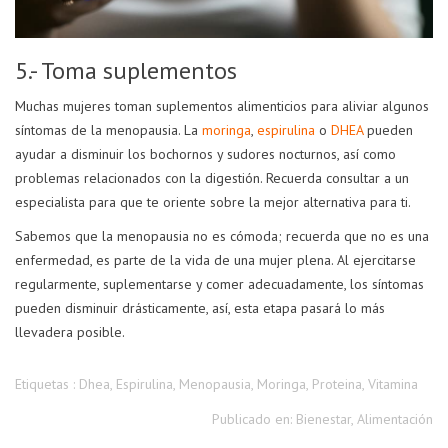
5.- Toma suplementos
Muchas mujeres toman suplementos alimenticios para aliviar algunos
síntomas de la menopausia. La
moringa
,
espirulina
o
DHEA
pueden
ayudar a disminuir los bochornos y sudores nocturnos, así como
problemas relacionados con la digestión. Recuerda consultar a un
especialista para que te oriente sobre la mejor alternativa para ti.
Sabemos que la menopausia no es cómoda; recuerda que no es una
enfermedad, es parte de la vida de una mujer plena. Al ejercitarse
regularmente, suplementarse y comer adecuadamente, los síntomas
pueden disminuir drásticamente, así, esta etapa pasará lo más
llevadera posible.
Etiquetas :
Dhea
,
Espirulina
,
Menopausia
,
Moringa
,
Proteina
,
Vitamina
Publicado en:
Bienestar
,
Alimentación