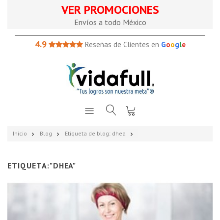
VER PROMOCIONES
Envíos a todo México
4.9
Reseñas de Clientes en
G
o
o
g
l
e
Inicio
Blog
Etiqueta de blog: dhea
ETIQUETA:"DHEA"