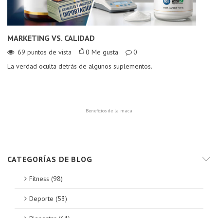
MARKETING VS. CALIDAD
L
C
69
puntos de vista
0
Me gusta
0
La verdad oculta detrás de algunos suplementos.
¿E
¡D
Beneficios de la maca
CATEGORÍAS DE BLOG
Fitness (98)
Deporte (53)