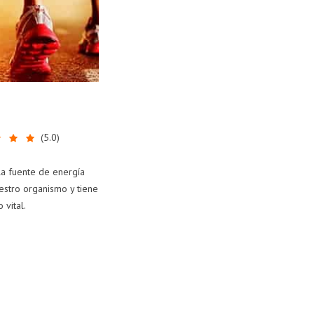
(
5.0
)
la fuente de energía
uestro organismo y tiene
 vital.