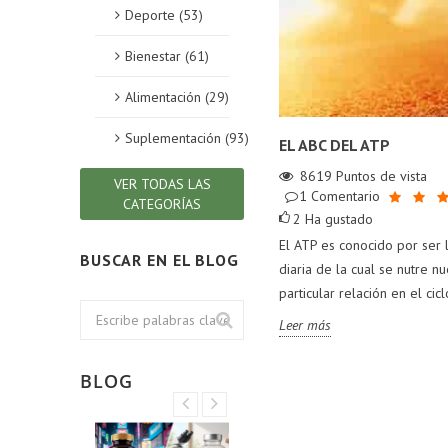
Deporte (53)
Bienestar (61)
Alimentación (29)
Suplementación (93)
EL ABC DEL ATP
8619
Puntos de vista
VER TODAS LAS
1
Comentario
CATEGORÍAS
2
Ha gustado
El ATP es conocido por ser 
BUSCAR EN EL BLOG
diaria de la cual se nutre n
particular relación en el ciclo
Leer más
BLOG