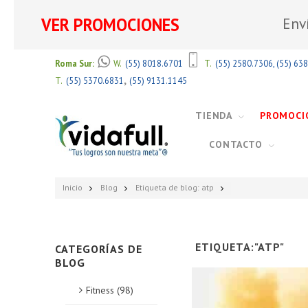
VER PROMOCIONES
Env
Roma Sur:
W.
(55) 8018.6701
T.
(55) 2580.7306
,
(55) 63
,
T.
(55) 5370.6831
(55) 9131.1145
TIENDA
PROMOCI
CONTACTO
Inicio
Blog
Etiqueta de blog: atp
ETIQUETA:"ATP"
CATEGORÍAS DE
BLOG
Fitness (98)