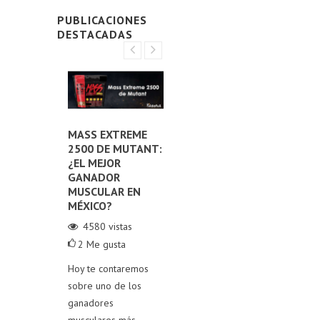
PUBLICACIONES
DESTACADAS
E LOS
MASS EXTREME
LOS MEJORES PRE-
DE
2500 DE MUTANT:
ENTRENOS EN
TI
NTOS
¿EL MEJOR
MÉXICO:
ES
MENTAR
GANADOR
¡POTENCIA TU
PR
MUSCULAR EN
RENDIMIENTO EN
SU
ERONA
MÉXICO?
EL GYM!
A
4580
vistas
30914
vistas
4
2
Me gusta
1
0
Me gusta
Exp
stas
Hoy te contaremos
Hoy, exploramos los
pro
Me gusta
sobre uno de los
pre-entrenos más
lec
4 de
ganadores
destacados del
gan
e nuestros
musculares más
mercado y cómo