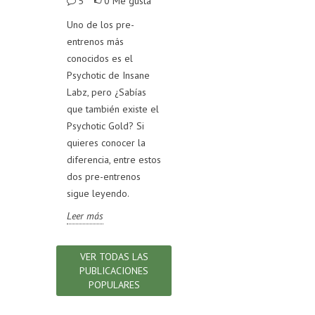
Me gusta
5
0
Me gusta
100
4
0
Me gusta
trata de
Uno de los pre-
Test
ntre
entrenos más
En el mercado existen
Test
gelatina
conocidos es el
diversos productos
un 
legar a una
Psychotic de Insane
de colágeno
alim
obre cuál
Labz, pero ¿Sabías
hidrolizado, si quieres
nutr
encia entre
que también existe el
conocer cómo
para
Psychotic Gold? Si
distinguir uno de
pro
quieres conocer la
calidad, sigue
test
diferencia, entre estos
leyendo.
sabe
dos pre-entrenos
Leer más
indi
sigue leyendo.
ley
Leer más
Lee
VER TODAS LAS
PUBLICACIONES
POPULARES