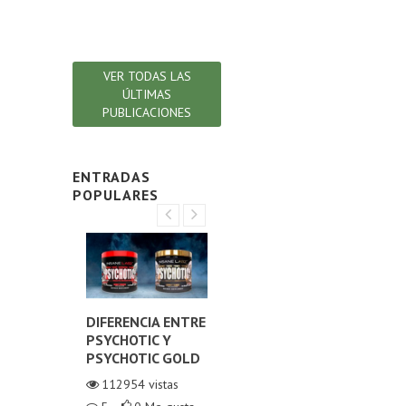
en t
Lee
VER TODAS LAS
ÚLTIMAS
PUBLICACIONES
ENTRADAS
POPULARES
NA O
DIFERENCIA ENTRE
¿CÓMO ELEGIR EL
DIF
NO
PSYCHOTIC Y
MEJOR COLÁGENO
TE
ZADO?
PSYCHOTIC GOLD
HIDROLIZADO?
ORI
TE
istas
112954
vistas
111052
vistas