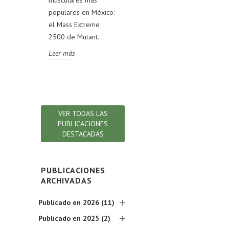
Rev
VL TEST,
populares en México:
pueden ayudarte a
fórm
RIGINAL,
el Mass Extreme
alcanzar tus metas
com
OLD y
2500 de Mutant.
deportivas.
ingr
AK.
rev
Leer más
Leer más
s la
det
ión!
que
Lee
VER TODAS LAS
PUBLICACIONES
DESTACADAS
PUBLICACIONES
ARCHIVADAS
Publicado en 2026 (11)
Publicado en 2025 (2)