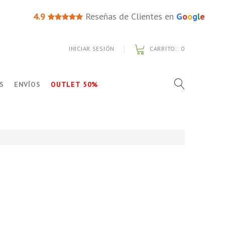
4.9
Reseñas de Clientes en
G
o
o
g
l
e
INICIAR SESIÓN
CARRITO::
0
S
ENVÍOS
OUTLET 50%