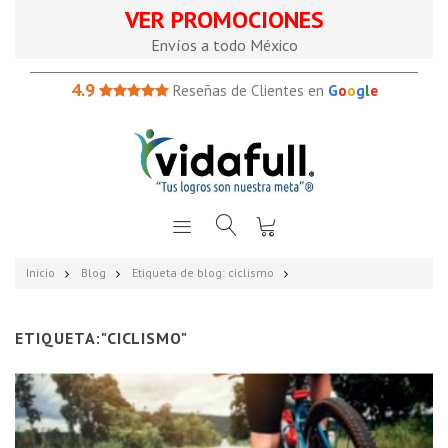
VER PROMOCIONES
Envíos a todo México
4.9
Reseñas de Clientes en
G
o
o
g
l
e
Inicio
Blog
Etiqueta de blog: ciclismo
ETIQUETA:"CICLISMO"