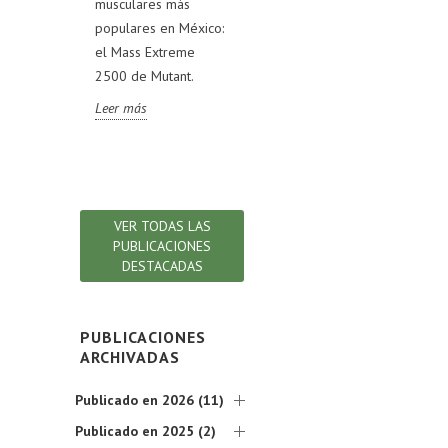
musculares más
mercado y cómo
Rev
VL TEST,
populares en México:
pueden ayudarte a
fórm
RIGINAL,
el Mass Extreme
alcanzar tus metas
com
OLD y
2500 de Mutant.
deportivas.
ingr
AK.
rev
Leer más
Leer más
s la
det
ión!
que
Lee
VER TODAS LAS
PUBLICACIONES
DESTACADAS
PUBLICACIONES
ARCHIVADAS
Publicado en 2026 (11)
Publicado en 2025 (2)