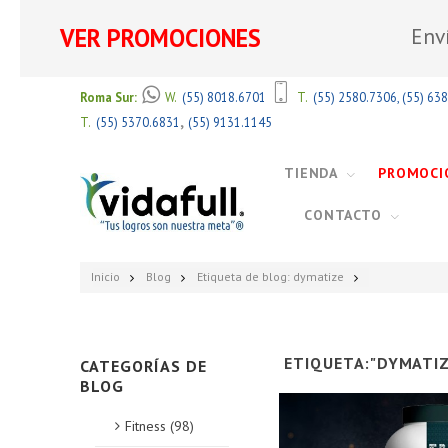
VER PROMOCIONES
Env
Roma Sur:
W.
(55) 8018.6701
T.
(55) 2580.7306
,
(55) 63
,
T.
(55) 5370.6831
(55) 9131.1145
TIENDA
PROMOCI
CONTACTO
Inicio
Blog
Etiqueta de blog: dymatize
ETIQUETA:"DYMATIZ
CATEGORÍAS DE
BLOG
Fitness (98)