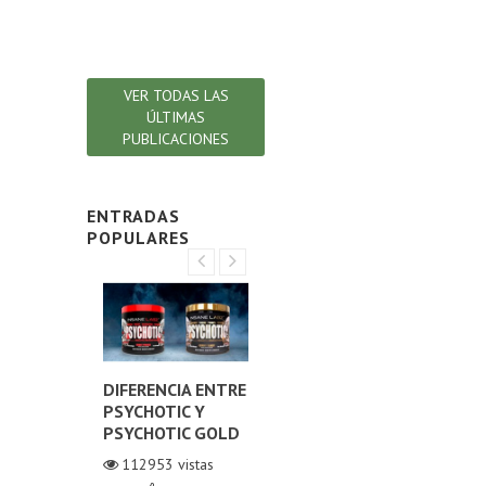
en t
Lee
VER TODAS LAS
ÚLTIMAS
PUBLICACIONES
ENTRADAS
POPULARES
NA O
DIFERENCIA ENTRE
¿CÓMO ELEGIR EL
DIF
NO
PSYCHOTIC Y
MEJOR COLÁGENO
TE
ZADO?
PSYCHOTIC GOLD
HIDROLIZADO?
ORI
TE
istas
112953
vistas
111052
vistas