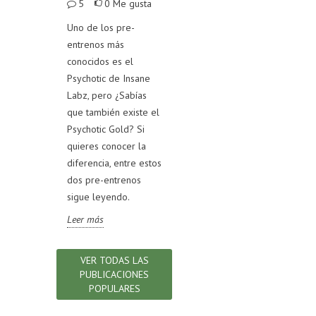
Me gusta
5
0
Me gusta
100
4
0
Me gusta
trata de
Uno de los pre-
Test
ntre
entrenos más
En el mercado existen
Test
gelatina
conocidos es el
diversos productos
un 
legar a una
Psychotic de Insane
de colágeno
alim
obre cuál
Labz, pero ¿Sabías
hidrolizado, si quieres
nutr
encia entre
que también existe el
conocer cómo
para
Psychotic Gold? Si
distinguir uno de
pro
quieres conocer la
calidad, sigue
test
diferencia, entre estos
leyendo.
sabe
dos pre-entrenos
Leer más
indi
sigue leyendo.
ley
Leer más
Lee
VER TODAS LAS
PUBLICACIONES
POPULARES