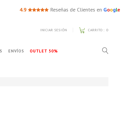
4.9
Reseñas de Clientes en
G
o
o
g
l
e
INICIAR SESIÓN
CARRITO::
0
S
ENVÍOS
OUTLET 50%