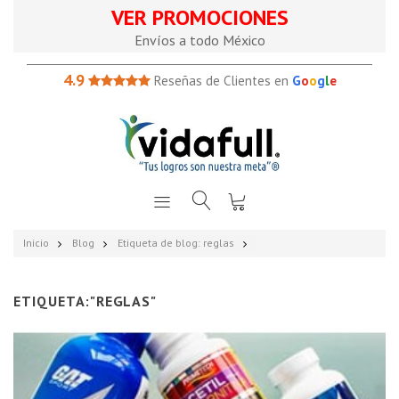
VER PROMOCIONES
Envíos a todo México
4.9
Reseñas de Clientes en
G
o
o
g
l
e
Inicio
Blog
Etiqueta de blog: reglas
ETIQUETA:"REGLAS"