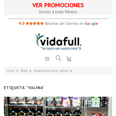
VER PROMOCIONES
Envíos a todo México
4.9
Reseñas de Clientes en
G
o
o
g
l
e
Inicio
Blog
Etiqueta de blog: valina
ETIQUETA:"VALINA"