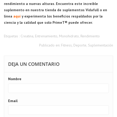
rendimiento a nuevas alturas. Encuentra este increíble
suplemento en nuestra tienda de suplementos Vidafull o en
línea
aquí
y experimenta los beneficios respaldados por la
ciencia y la calidad que solo PrimeT® puede ofrecer.
Etiquetas :
Creatina
,
Entrenamiento
,
Monohidrato
,
Rendimiento
Publicado en:
Fitness
,
Deporte
,
Suplementación
DEJA UN COMENTARIO
Nombre
Email