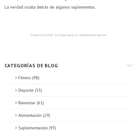
La verdad oculta detrás de algunos suplementos.
¿E
¡D
Creatina PrimeT: La Clave para un rendimiento óptimo
CATEGORÍAS DE BLOG
Fitness (98)
Deporte (53)
Bienestar (61)
Alimentación (29)
Suplementación (93)