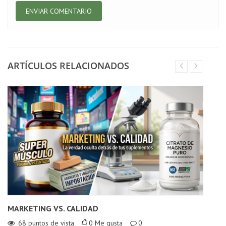
ARTÍCULOS RELACIONADOS
MARKETING VS. CALIDAD
L
C
68
puntos de vista
0
Me gusta
0