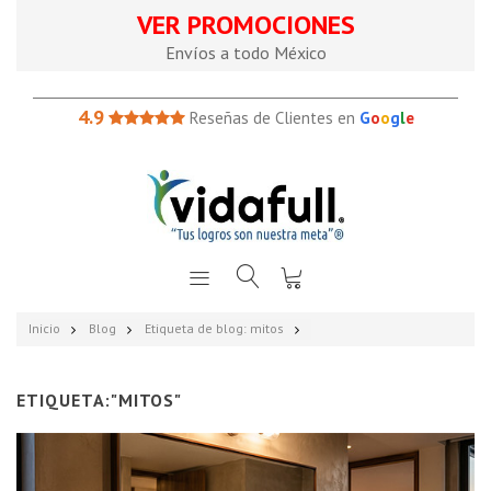
VER PROMOCIONES
Envíos a todo México
4.9
Reseñas de Clientes en
G
o
o
g
l
e
Inicio
Blog
Etiqueta de blog: mitos
ETIQUETA:"MITOS"