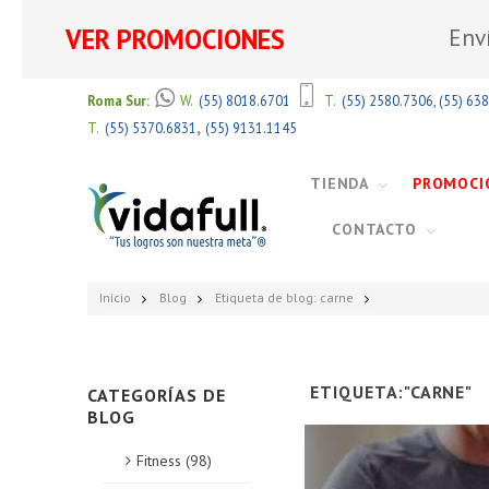
VER PROMOCIONES
Env
Roma Sur:
W.
(55) 8018.6701
T.
(55) 2580.7306
,
(55) 63
,
T.
(55) 5370.6831
(55) 9131.1145
TIENDA
PROMOCI
CONTACTO
Inicio
Blog
Etiqueta de blog: carne
ETIQUETA:"CARNE"
CATEGORÍAS DE
BLOG
Fitness (98)