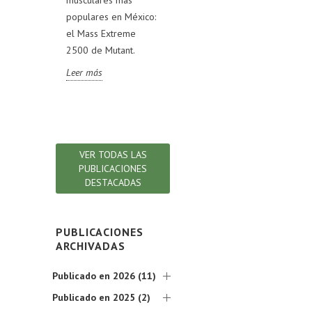
Rev
VL TEST,
populares en México:
pueden ayudarte a
fórm
RIGINAL,
el Mass Extreme
alcanzar tus metas
com
OLD y
2500 de Mutant.
deportivas.
ingr
AK.
rev
Leer más
Leer más
s la
det
ión!
que
Lee
VER TODAS LAS
PUBLICACIONES
DESTACADAS
PUBLICACIONES
ARCHIVADAS
Publicado en 2026 (11)
Publicado en 2025 (2)