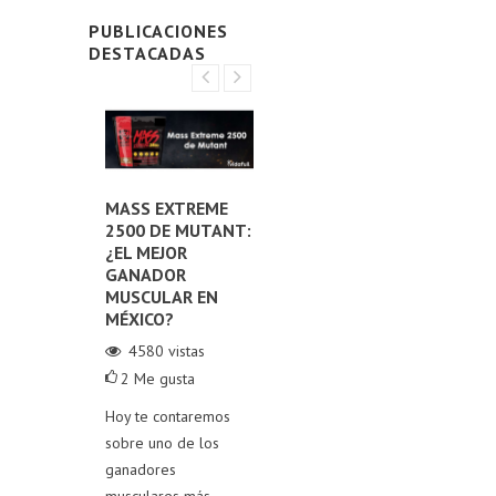
PUBLICACIONES
DESTACADAS
E LOS
MASS EXTREME
LOS MEJORES PRE-
DE
2500 DE MUTANT:
ENTRENOS EN
TI
NTOS
¿EL MEJOR
MÉXICO:
ES
MENTAR
GANADOR
¡POTENCIA TU
PR
MUSCULAR EN
RENDIMIENTO EN
SU
ERONA
MÉXICO?
EL GYM!
A
4580
vistas
30918
vistas
4
2
Me gusta
1
0
Me gusta
Exp
stas
Hoy te contaremos
Hoy, exploramos los
pro
Me gusta
sobre uno de los
pre-entrenos más
lec
4 de
ganadores
destacados del
gan
e nuestros
musculares más
mercado y cómo