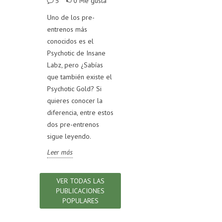
Me gusta
5
0
Me gusta
100
4
0
Me gusta
trata de
Uno de los pre-
Test
ntre
entrenos más
En el mercado existen
Test
gelatina
conocidos es el
diversos productos
un 
legar a una
Psychotic de Insane
de colágeno
alim
obre cuál
Labz, pero ¿Sabías
hidrolizado, si quieres
nutr
encia entre
que también existe el
conocer cómo
para
Psychotic Gold? Si
distinguir uno de
pro
quieres conocer la
calidad, sigue
test
diferencia, entre estos
leyendo.
sabe
dos pre-entrenos
Leer más
indi
sigue leyendo.
ley
Leer más
Lee
VER TODAS LAS
PUBLICACIONES
POPULARES