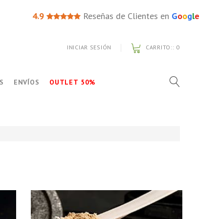
4.9
Reseñas de Clientes en
G
o
o
g
l
e
INICIAR SESIÓN
CARRITO::
0
S
ENVÍOS
OUTLET 50%