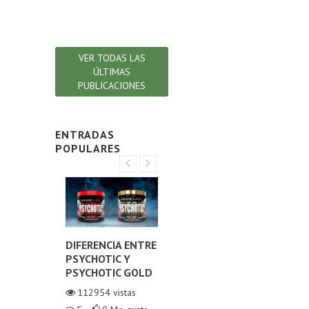
en t
Lee
VER TODAS LAS
ÚLTIMAS
PUBLICACIONES
ENTRADAS
POPULARES
NA O
DIFERENCIA ENTRE
¿CÓMO ELEGIR EL
DIF
NO
PSYCHOTIC Y
MEJOR COLÁGENO
TE
ZADO?
PSYCHOTIC GOLD
HIDROLIZADO?
ORI
TE
istas
112954
vistas
111052
vistas