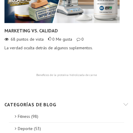
MARKETING VS. CALIDAD
L
C
68
puntos de vista
0
Me gusta
0
La verdad oculta detrás de algunos suplementos.
¿E
¡D
Beneficios de la proteína hidrolizada de carne
CATEGORÍAS DE BLOG
Fitness (98)
Deporte (53)