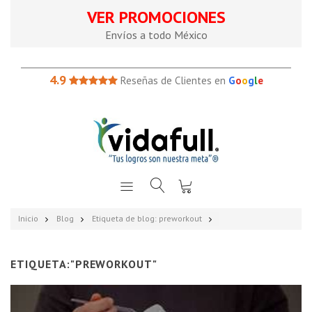
VER PROMOCIONES
Envíos a todo México
4.9
Reseñas de Clientes en
G
o
o
g
l
e
Inicio
Blog
Etiqueta de blog: preworkout
ETIQUETA:"PREWORKOUT"