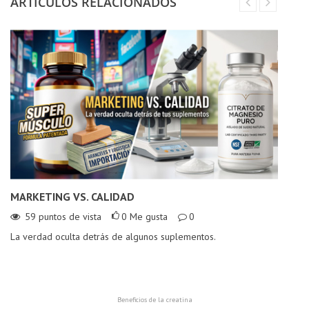
ARTÍCULOS RELACIONADOS
MARKETING VS. CALIDAD
L
C
59
puntos de vista
0
Me gusta
0
La verdad oculta detrás de algunos suplementos.
¿E
¡D
Beneficios de la creatina