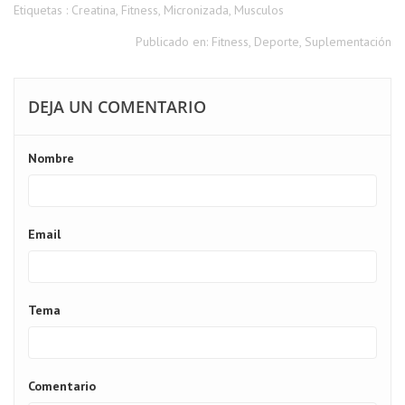
Etiquetas :
Creatina
,
Fitness
,
Micronizada
,
Musculos
Publicado en:
Fitness
,
Deporte
,
Suplementación
DEJA UN COMENTARIO
Nombre
Email
Tema
Comentario