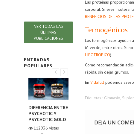
Las proteínas proporcionan
en t
corporal. Si eres intolera
Lee
BENEFICIOS DE LAS PROTE
VER TODAS LAS
Termogénicos
ÚLTIMAS
PUBLICACIONES
Los termogénicos ayudan a 
té verde, entre otros. Si no
LIPOTRÓPICO
).
ENTRADAS
Como recomendación adicio
POPULARES
rápida, sin dejar grumos.
En
Vidafull
podemos asesora
Etiquetas :
Gimnasio
,
Suple
NA O
DIFERENCIA ENTRE
¿CÓMO ELEGIR EL
DIF
NO
PSYCHOTIC Y
MEJOR COLÁGENO
TE
ZADO?
PSYCHOTIC GOLD
HIDROLIZADO?
ORI
DEJA UN COME
TE
istas
112936
vistas
111050
vistas