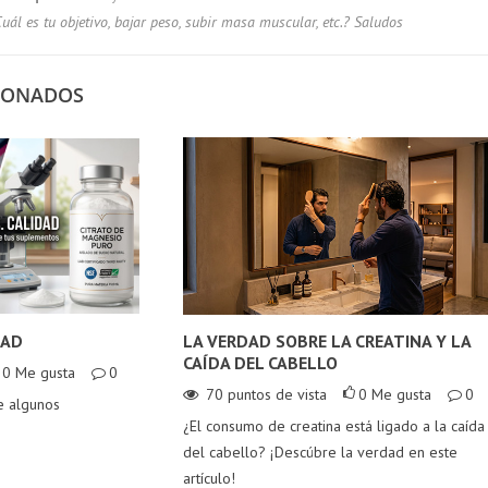
isaremos sus
debido a diversos
clientes: EVL TEST,
uál es tu objetivo, bajar peso, subir masa muscular, etc.? Saludos
ulas,
factores como el
TESTROL ORIGINAL,
ponentes e
consumo de alcohol,
TESTROL GOLD y
edientes. Y te
una dieta poco
CIONADOS
ANIMAL STAK.
elaremos un
saludable o la
¡Empecemos la
alle sorprendente
exposición a
transformación!
 comparten.
sustancias...
Leer más
r más
Leer más
DAD
LA VERDAD SOBRE LA CREATINA Y LA
CAÍDA DEL CABELLO
0
Me gusta
0
70
puntos de vista
0
Me gusta
0
e algunos
¿El consumo de creatina está ligado a la caída
del cabello? ¡Descúbre la verdad en este
artículo!