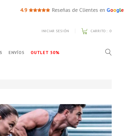
4.9
Reseñas de Clientes en
G
o
o
g
l
e
INICIAR SESIÓN
CARRITO::
0
S
ENVÍOS
OUTLET 50%