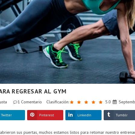
ARA REGRESAR AL GYM
usta
1
Comentario
Clasificación:
5.0
Septemb
Twitter
Pinterest
LinkedIn
Tumblr
abrieron sus puertas, muchos estamos listos para retomar nuestro entrenam