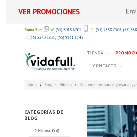
VER PROMOCIONES
Env
Roma Sur:
W.
(55) 8018.6701
T.
(55) 2580.7306
,
(55) 63
,
T.
(55) 5370.6831
(55) 9131.1145
TIENDA
PROMOCI
CONTACTO
Inicio
Blog
Fitness
Suplementos para regresar al gy
CATEGORÍAS DE
BLOG
Fitness (98)