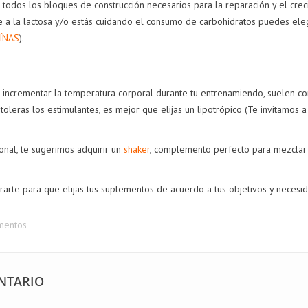
 todos los bloques de construcción necesarios para la reparación y el cr
u...
nte a la lactosa y/o estás cuidando el consumo de carbohidratos puedes ele
r más
ÍNAS
).
incrementar la temperatura corporal durante tu entrenamiendo, suelen con
 toleras los estimulantes, es mejor que elijas un lipotrópico
(Te invitamos 
nal, te sugerimos adquirir un
shaker
, complemento perfecto para mezclar t
rte para que elijas tus suplementos de acuerdo a tus objetivos y necesi
mentos
ERENCIA ENTRE
¿QUÉ TIPO DE
¿GELATINA O
STROL
PRE-ENTRENO
COLÁGENO
GINAL Y
DEBO TOMAR?
HIDROLIZADO?
NTARIO
STROL GOLD
59723
vistas
46546
vistas