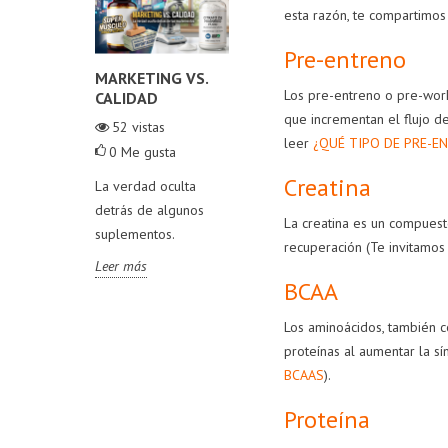
esta razón, te compartimos
Pre-entreno
 CON
MARKETING VS.
LA VERDAD SOBRE
8 
Los pre-entreno o pre-work
ACIÓN
CALIDAD
LA CREATINA Y LA
QU
CAÍDA DEL
TO
que incrementan el flujo d
as
52
vistas
CABELLO
DE 
leer
¿QUÉ TIPO DE PRE-
ta
0
Me gusta
70
vistas
Creatina
 el
La verdad oculta
0
Me gusta
0
ue
detrás de algunos
La creatina es un compuest
¿El consumo de
Par
s
suplementos.
recuperación
(Te invitamos
creatina está ligado a
com
nes antes
Leer más
la caída del cabello?
años
años
BCAA
¡Descúbre la verdad
que
en este artículo!
posi
Los aminoácidos, también co
inc
proteínas al aumentar la sí
Leer más
sup
BCAAS
).
diet
Proteína
los
que