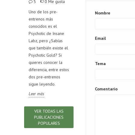
Me gusta
5
0
Me gusta
100
4
0
Me gusta
trata de
Uno de los pre-
Nombre
Test
ntre
entrenos más
En el mercado existen
Test
gelatina
conocidos es el
diversos productos
un 
legar a una
Psychotic de Insane
de colágeno
Email
alim
obre cuál
Labz, pero ¿Sabías
hidrolizado, si quieres
nutr
encia entre
que también existe el
conocer cómo
para
Psychotic Gold? Si
distinguir uno de
pro
quieres conocer la
calidad, sigue
Tema
test
diferencia, entre estos
leyendo.
sabe
dos pre-entrenos
Leer más
indi
sigue leyendo.
Comentario
ley
Leer más
Lee
VER TODAS LAS
PUBLICACIONES
POPULARES