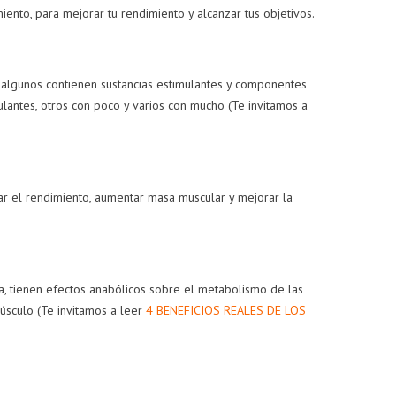
ento, para mejorar tu rendimiento y alcanzar tus objetivos.
MARKETING VS.
LA VERDAD SOBRE
 algunos contienen sustancias estimulantes y componentes
CALIDAD
LA CREATINA Y LA
CAÍDA DEL
mulantes, otros con poco y varios con mucho
(Te invitamos a
52
vistas
CABELLO
0
Me gusta
70
vistas
La verdad oculta
0
Me gusta
detrás de algunos
rar el rendimiento, aumentar masa muscular y mejorar la
¿El consumo de
suplementos.
creatina está ligado a
Leer más
la caída del cabello?
¡Descúbre la verdad
en este artículo!
na, tienen efectos anabólicos sobre el metabolismo de las
músculo
(Te invitamos a leer
4 BENEFICIOS REALES DE LOS
Leer más