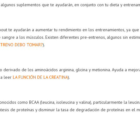
 algunos suplementos que te ayudarán, en conjunto con tu dieta y entrenami
SUPLEMENTOS
4 GADGETS PARA
ENTRENA CON
out te ayudarán a aumentar tu rendimiento en los entrenamientos, ya que
E DEBES
TU VIDA FITNESS
PROGRAMACIÓN
MAR DESPUÉS
e sangre a los músculos. Existen diferentes pre-entrenos, algunos sin esti
192
vistas
283
vistas
LOS 40
ENTRENO DEBO TOMAR?
).
0
Me gusta
0
Me gusta
292
vistas
Descubre 4 gadgets
El error en el
Me gusta
imprescindibles para
gimnasio que
o derivado de los aminoácidos arginina, glicina y metionina. Ayuda a mejo
a mantenerte
tu vida fitness
destruirá tus
 a leer
LA FUNCIÓN DE LA CREATINA
).
o de 20 o 30
articulaciones antes
Leer más
, es importante
de los 35 años
 consideres la
Leer más
bilidad de
nocidos como BCAA (leucina, isoleucina y valina), particularmente la leuci
orporar algunos
ntesis de proteínas y disminuir la tasa de degradación de proteínas en el 
lementos a tu
a. Aquí te traemos
 ocho suplementos
 no pueden faltar