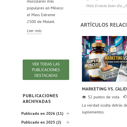
musculares más
mercado y cómo
Rev
VL TEST,
Hola Ernesto buen día, ¿C
populares en México:
pueden ayudarte a
fórm
RIGINAL,
el Mass Extreme
alcanzar tus metas
com
OLD y
2500 de Mutant.
deportivas.
ingr
ARTÍCULOS RELA
AK.
rev
Leer más
Leer más
s la
det
ión!
que
Lee
VER TODAS LAS
PUBLICACIONES
DESTACADAS
MARKETING VS. CALI
PUBLICACIONES
52
puntos de vista
ARCHIVADAS
La verdad oculta detrás d
suplementos.
Publicado en 2026 (11)
Publicado en 2025 (2)