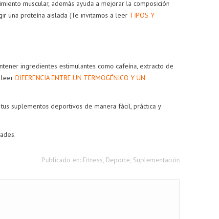
ecimiento muscular, además ayuda a mejorar la composición
gir una proteína aislada
(Te invitamos a leer
TIPOS Y
tener ingredientes estimulantes como cafeína, extracto de
a leer
DIFERENCIA ENTRE UN TERMOGÉNICO Y UN
us suplementos deportivos de manera fácil, práctica y
dades.
Publicado en:
Fitness
,
Deporte
,
Suplementación
DIFERENCIA ENTRE
¿CÓMO ELEGIR EL
PSYCHOTIC Y
MEJOR COLÁGENO
PSYCHOTIC GOLD
HIDROLIZADO?
112936
vistas
111050
vistas