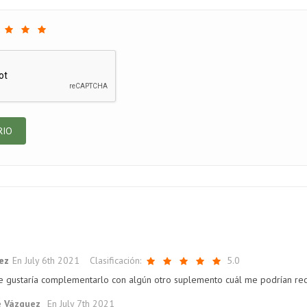
SCUBRE LO QUE
HÍGADO
DESCUBRE LOS
ENEN EN COMÚN
SALUDABLE CON
MEJORES
TAS 4
DX+PLUS DE
SUPLEMENTOS
OTEÍNAS DE
PRIMET®
PARA AUMENTAR
ERO DE LECHE
TU
4891
vistas
TESTOSTERONA
5281
vistas
1
4
Me gusta
DE FORMA
Me gusta
NATURAL
Tu hígado, órgano
loramos 4
9554
vistas
esencial para tu
lez
En
July 6th 2021
Clasificación:
5.0
teínas de suero de
1
4
Me gusta
bienestar, puede estar
he que han
e gustaría complementarlo con algún otro suplemento cuál me podrían r
enfrentando una
Revisamos 4 de
ando popularidad.
carga excesiva
é Vázquez
En
July 7th 2021
favoritos de nuestros