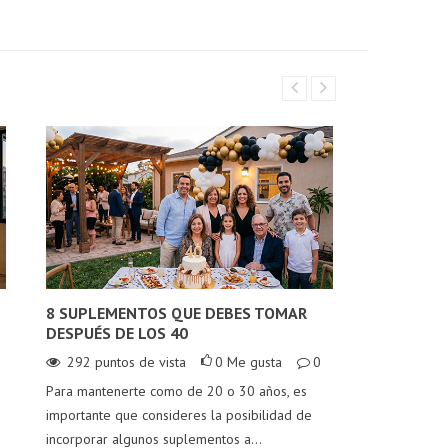
musculares más
mercado y cómo
populares en México:
pueden ayudarte a
el Mass Extreme
alcanzar tus metas
2500 de Mutant.
deportivas.
Leer más
Leer más
8 SUPLEMENTOS QUE DEBES TOMAR
4 GADGETS
DESPUÉS DE LOS 40
192
punt
292
puntos de vista
0
Me gusta
0
Descubre 4 
Para mantenerte como de 20 o 30 años, es
vida fitness
importante que consideres la posibilidad de
incorporar algunos suplementos a...