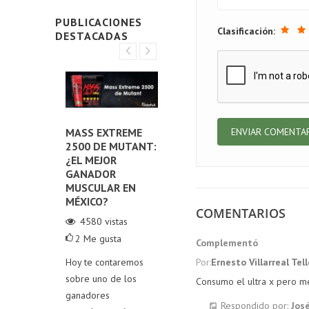
PUBLICACIONES
Clasificación:
DESTACADAS
E LOS
MASS EXTREME
LOS MEJORES PRE-
DE
2500 DE MUTANT:
ENTRENOS EN
TI
NTOS
¿EL MEJOR
MÉXICO:
ES
MENTAR
GANADOR
¡POTENCIA TU
PR
MUSCULAR EN
RENDIMIENTO EN
SU
ERONA
MÉXICO?
EL GYM!
COMENTARIOS
A
4580
vistas
30907
vistas
4
2
Me gusta
1
0
Me gusta
Complementó
Exp
stas
Hoy te contaremos
Hoy, exploramos los
Por:
Ernesto Villarreal Tel
pro
Me gusta
sobre uno de los
pre-entrenos más
lec
Consumo el ultra x pero m
4 de
ganadores
destacados del
gan
Respondido por:
Jos
e nuestros