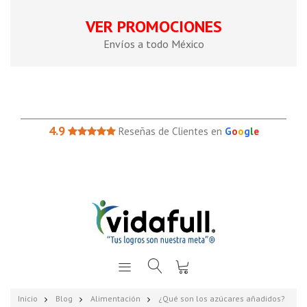
VER PROMOCIONES
Envíos a todo México
4.9
Reseñas de Clientes en
G
o
o
g
l
e
Inicio
Blog
Alimentación
¿Qué son los azúcares añadidos?