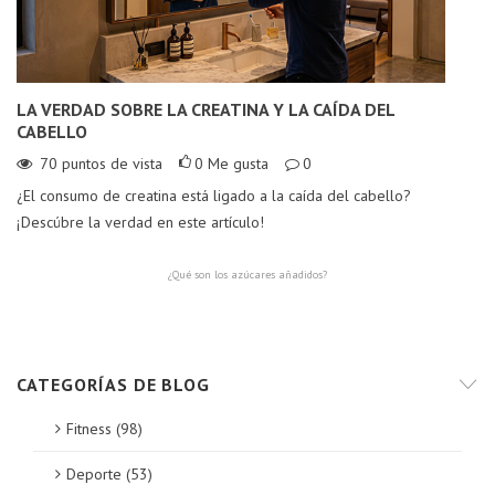
LA VERDAD SOBRE LA CREATINA Y LA CAÍDA DEL
B
CABELLO
70
puntos de vista
0
Me gusta
0
Lo
¿El consumo de creatina está ligado a la caída del cabello?
cu
¡Descúbre la verdad en este artículo!
¿Qué son los azúcares añadidos?
CATEGORÍAS DE BLOG
Fitness (98)
Deporte (53)