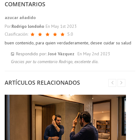
COMENTARIOS
azucar añadido
Por:
Rodrigo londoño
En
May 1st 2023
Clasificación:
5.0
buen contenido, para quien verdaderamente, desee cuidar su salud
Respondido por:
José Vázquez
En
May 2nd 2023
Gracias por tu comentario Rodrigo, excelente día.
ARTÍCULOS RELACIONADOS