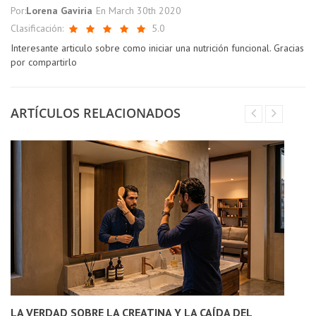
Por:
Lorena Gaviria
En
March 30th 2020
Clasificación:
5.0
Interesante articulo sobre como iniciar una nutrición funcional. Gracias
por compartirlo
ARTÍCULOS RELACIONADOS
LA VERDAD SOBRE LA CREATINA Y LA CAÍDA DEL
O