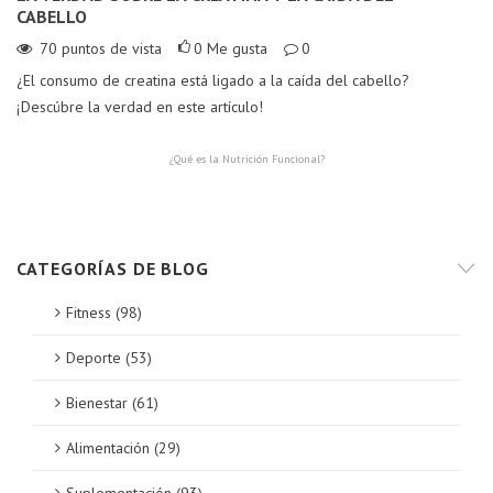
CABELLO
V
70
puntos de vista
0
Me gusta
0
¿El consumo de creatina está ligado a la caída del cabello?
Me
¡Descúbre la verdad en este artículo!
Pl
¿Qué es la Nutrición Funcional?
CATEGORÍAS DE BLOG
Fitness (98)
Deporte (53)
Bienestar (61)
Alimentación (29)